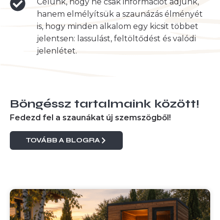
Célunk, hogy ne csak információt adjunk,
hanem elmélyítsük a szaunázás élményét
is, hogy minden alkalom egy kicsit többet
jelentsen: lassulást, feltöltődést és valódi
jelenlétet.
Böngéssz tartalmaink között!
Fedezd fel a szaunákat új szemszögből!
TOVÁBB A BLOGRA