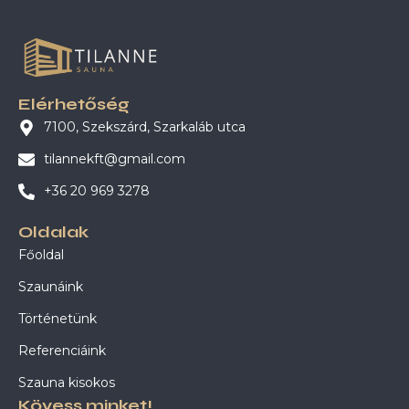
Elérhetőség
7100, Szekszárd, Szarkaláb utca
tilannekft@gmail.com
+36 20 969 3278
Oldalak
Főoldal
Szaunáink
Történetünk
Referenciáink
Szauna kisokos
Kövess minket!