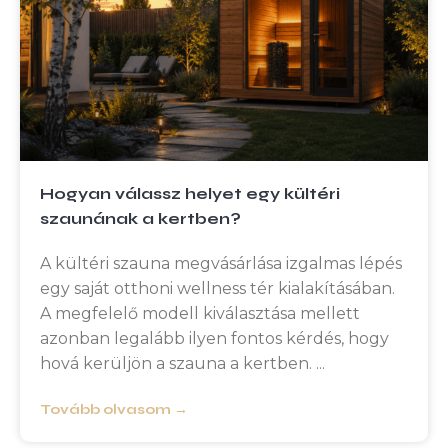
Hogyan válassz helyet egy kültéri
szaunának a kertben?
A kültéri szauna megvásárlása izgalmas lépés
egy saját otthoni wellness tér kialakításában.
A megfelelő modell kiválasztása mellett
azonban legalább ilyen fontos kérdés, hogy
hová kerüljön a szauna a kertben.
Tovább olvasom →