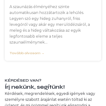
A szaunázás élményéhez szinte
automatikusan hozzátartozik a lehűlés.
Legyen szó egy hideg zuhanyról, friss
levegőről vagy akár egy merülődézsáról, a
meleg és a hideg váltakozása az egyik
legfontosabb eleme a teljes
szaunaélménynek.
Tovább olvasom →
KÉRDÉSED VAN?
Írj nekünk, segítünk!
Kérdések, megrendelések, egyedi igények vagy
személyre szabott árajánlat esetén töltsd ki az
űrlapot, és mi örömmel segítünk eligazodni a