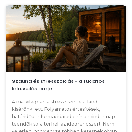
Szauna és stresszoldás – a tudatos
lelassulás ereje
A mai világban a stressz szinte állandó
kísérőnk lett. Folyamatos értesítések,
határidők, információáradat és a mindennapi
teendők sora terheli az idegrendszert. Nem
véletlen, hogy egyre többen keresnek olyan